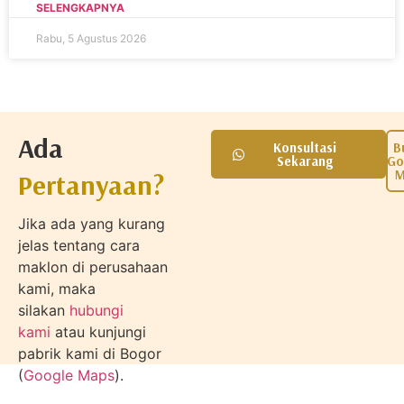
SELENGKAPNYA
Rabu, 5 Agustus 2026
Ada
Konsultasi
B
Sekarang
Go
M
Pertanyaan?
Jika ada yang kurang
jelas tentang cara
maklon di perusahaan
kami, maka
silakan
hubungi
kami
atau kunjungi
pabrik kami di Bogor
(
Google Maps
).