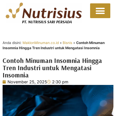
Sumber Daya
Hubungi Kami
Anda disini:
MaklonMinuman.co.id
»
Bisnis
»
Contoh Minuman
Insomnia Hingga Tren Industri untuk Mengatasi Insomnia
Contoh Minuman Insomnia Hingga
Tren Industri untuk Mengatasi
Insomnia
November 25, 2025
2:30 pm