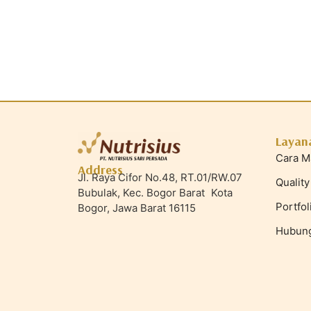
Layan
Cara M
Address
Jl. Raya Cifor No.48, RT.01/RW.07
Quality
Bubulak, Kec. Bogor Barat Kota
Portfol
Bogor, Jawa Barat 16115
Hubung