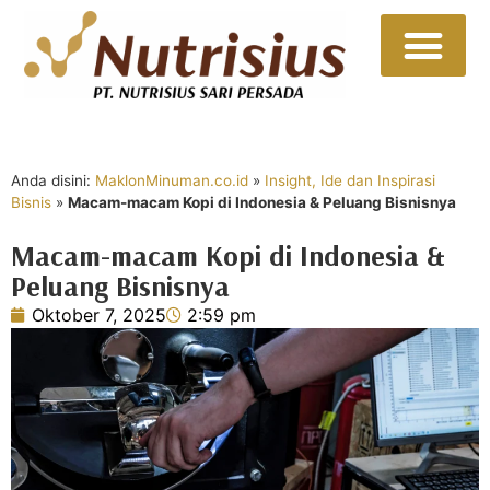
Sumber Daya
Hubungi Kami
Anda disini:
MaklonMinuman.co.id
»
Insight, Ide dan Inspirasi
Bisnis
»
Macam-macam Kopi di Indonesia & Peluang Bisnisnya
Macam-macam Kopi di Indonesia &
Peluang Bisnisnya
Oktober 7, 2025
2:59 pm