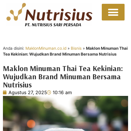
Sumber Daya
Hubungi Kami
Anda disini:
MaklonMinuman.co.id
»
Bisnis
»
Maklon Minuman Thai
Tea Kekinian: Wujudkan Brand Minuman Bersama Nutrisius
Maklon Minuman Thai Tea Kekinian:
Wujudkan Brand Minuman Bersama
Nutrisius
Agustus 27, 2025
10:16 am