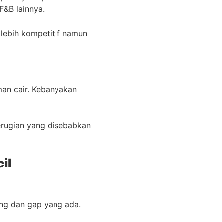
 F&B lainnya.
lebih kompetitif namun
an cair. Kebanyakan
erugian yang disebabkan
cil
ang dan gap yang ada.