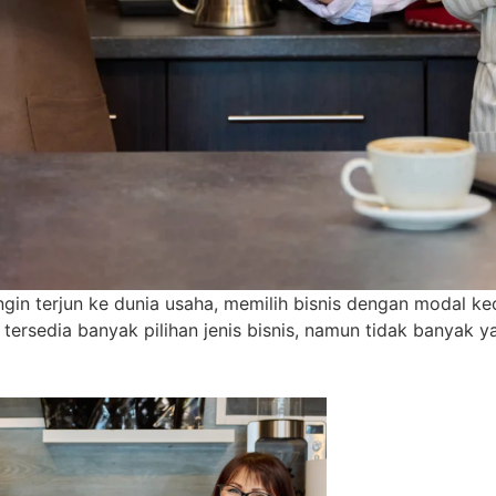
ngin terjun ke dunia usaha, memilih bisnis dengan modal ke
ah tersedia banyak pilihan jenis bisnis, namun tidak banya