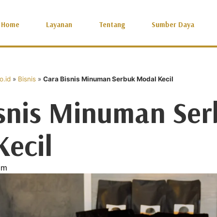
Home
Layanan
Tentang
Sumber Daya
.id
»
Bisnis
»
Cara Bisnis Minuman Serbuk Modal Kecil
isnis Minuman Se
ecil
am