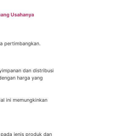
luang Usahanya
da pertimbangkan.
yimpanan dan distribusi
 dengan harga yang
 Hal ini memungkinkan
pada jenis produk dan