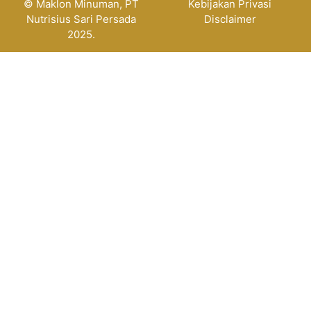
© Maklon Minuman, PT
Kebijakan Privasi
Nutrisius Sari Persada
Disclaimer
2025.