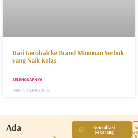
Dari Gerobak ke Brand Minuman Serbuk
yang Naik Kelas
SELENGKAPNYA
Rabu, 5 Agustus 2026
Ada
Konsultasi
B
Sekarang
Go
M