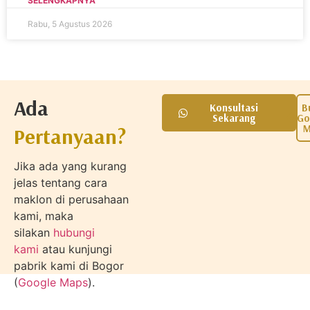
SELENGKAPNYA
Rabu, 5 Agustus 2026
Ada
Konsultasi
B
Sekarang
Go
M
Pertanyaan?
Jika ada yang kurang
jelas tentang cara
maklon di perusahaan
kami, maka
silakan
hubungi
kami
atau kunjungi
pabrik kami di Bogor
(
Google Maps
).