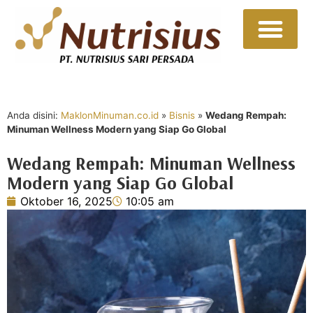
Sumber Daya
Hubungi Kami
Anda disini:
MaklonMinuman.co.id
»
Bisnis
»
Wedang Rempah:
Minuman Wellness Modern yang Siap Go Global
Wedang Rempah: Minuman Wellness
Modern yang Siap Go Global
Oktober 16, 2025
10:05 am