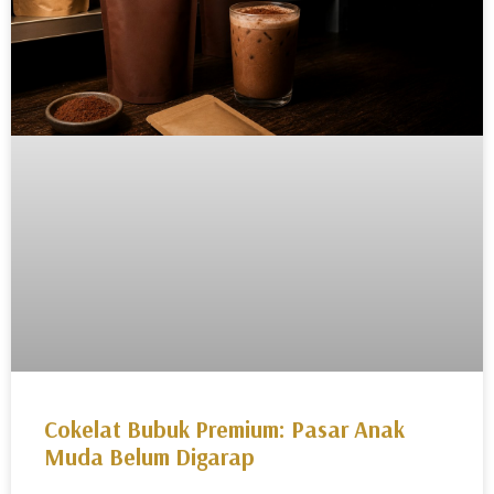
Cokelat Bubuk Premium: Pasar Anak
Muda Belum Digarap