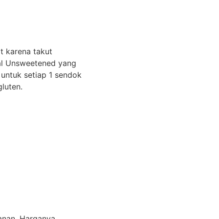
 karena takut
l Unsweetened yang
 untuk setiap 1 sendok
gluten.
anan. Harganya