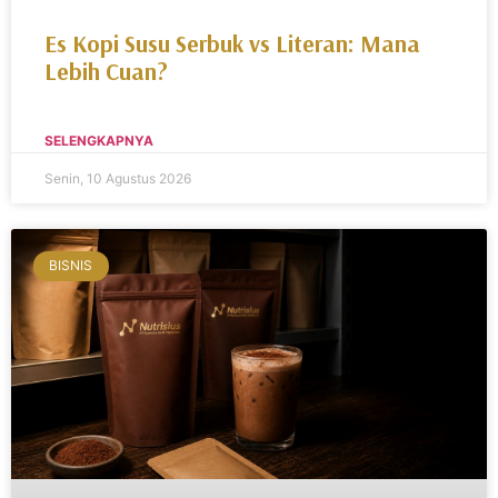
Es Kopi Susu Serbuk vs Literan: Mana
Lebih Cuan?
SELENGKAPNYA
Senin, 10 Agustus 2026
BISNIS