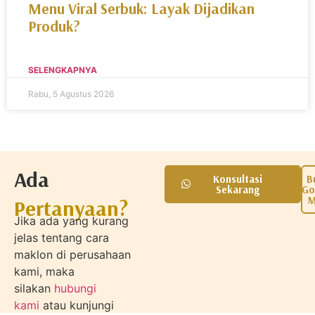
Menu Viral Serbuk: Layak Dijadikan
Produk?
SELENGKAPNYA
Rabu, 5 Agustus 2026
Ada
Konsultasi
B
Sekarang
Go
M
Pertanyaan?
Jika ada yang kurang
jelas tentang cara
maklon di perusahaan
kami, maka
silakan
hubungi
kami
atau kunjungi