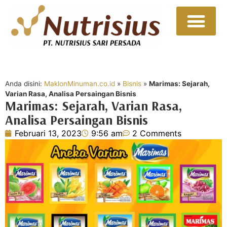
Sumber Daya
Hubungi Kami
Anda disini:
MaklonMinuman.co.id
»
Bisnis
»
Marimas: Sejarah,
Varian Rasa, Analisa Persaingan Bisnis
Marimas: Sejarah, Varian Rasa,
Analisa Persaingan Bisnis
Februari 13, 2023
9:56 am
2 Comments