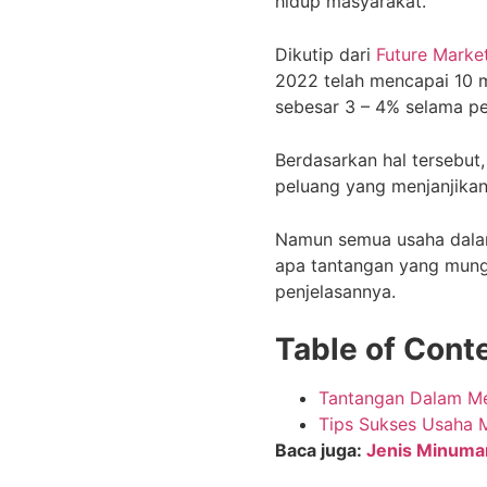
hidup masyarakat.
Dikutip dari
Future Market
2022 telah mencapai 10 m
sebesar 3 – 4% selama pe
Berdasarkan hal tersebu
peluang yang menjanjika
Namun semua usaha dalam 
apa tantangan yang mungki
penjelasannya.
Table of Cont
Tantangan Dalam Me
Tips Sukses Usaha 
Baca juga:
Jenis Minuman