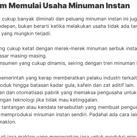
am Memulai Usaha Minuman Instan
cukup banyak diminati dan peluang minuman instan ini ju
depan, bukan berarti ketika melakukan usaha tidak ada ta
 yang mungkin terjadi.
ang cukup ketat dengan merek-merek minuman serbuk insta
pasar masing-masing.
nsumen yang cukup dinamis, seiring dengan tren minuman 
pemerintah yang kerap memberatkan pelaku industri terka
roduk hingga batasan kadar gula, kafein dan zat aditif lain.
ran dan otomatisasi pabrik yang memaksa pengusaha untuk 
gan teknologi jika tidak mau ketinggalan.
tantangan atau kendala tersebutlah yang membuat pengu
 memproduksi minuman instan sendiri. Padahal ada cara la
maklon.
kali jasa maklon yang menawarkan jasa untuk produksi minu