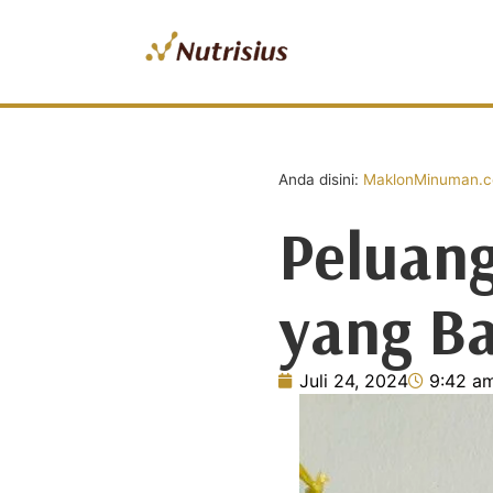
Anda disini:
MaklonMinuman.co
Peluan
yang B
Juli 24, 2024
9:42 a